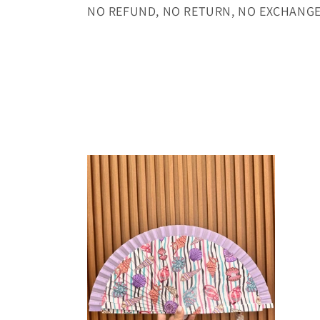
NO REFUND, NO RETURN, NO EXCHANG
e
c
t
i
o
n
: