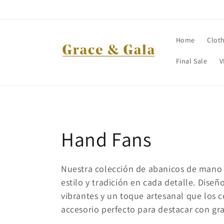
Skip to
content
Home
Clot
Final Sale
V
C
Hand Fans
o
Nuestra colección de abanicos de mano
estilo y tradición en cada detalle. Diseñ
l
vibrantes y un toque artesanal que los c
l
accesorio perfecto para destacar con gra