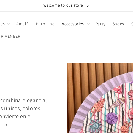
Welcome to our store
hes
Amalfi
Puro Lino
Accessories
Party
Shoes
IP MEMBER
 combina elegancia,
os únicos, colores
onvierte en el
cia.